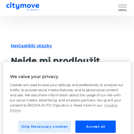
MENU
Nejčastější otázky
Nejde mi prodloužit
parkovací čas.
We value your privacy
Cookies are used to save your settings and preferences, to analyze our
Parkování v zónách placeného stání je
traffic, to provide social media features, and to personalize content
omezeno na určitý maximální čas. Záleží na
and ads. We also share information about the usage of our site with
our social media, advertising, and analytics partners. You grant your
typu zóny, ve které parkujete. (např. max. doba
consent to ŠKODA AUTO DigiLab s.r.o. Read more in our
Cookie
Policy
stání v modré zóně jsou 3 hodiny). Po
vyčerpání této doby Vám systém neumožní
Only Necessary cookies
Accept all
provést další platbu a parkování prodloužit.