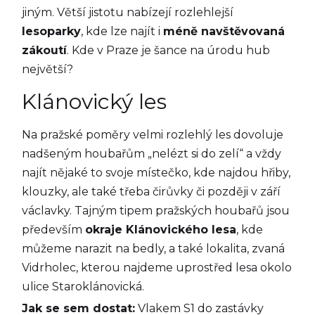
jiným. Větší jistotu nabízejí rozlehlejší
lesoparky
, kde lze najít i
méně navštěvovaná
zákoutí
. Kde v Praze je šance na úrodu hub
největší?
Klánovický les
Na pražské poměry velmi rozlehlý les dovoluje
nadšeným houbařům „nelézt si do zelí“ a vždy
najít nějaké to svoje místečko, kde najdou hřiby,
klouzky, ale také třeba čirůvky či později v září
václavky. Tajným tipem pražských houbařů jsou
především
okraje Klánovického lesa
, kde
můžeme narazit na bedly, a také lokalita, zvaná
Vidrholec, kterou najdeme uprostřed lesa okolo
ulice Staroklánovická.
Jak se sem dostat:
Vlakem S1 do zastávky