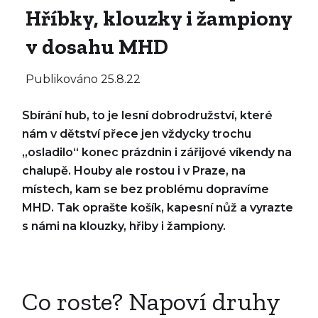
Hříbky, klouzky i žampiony
v dosahu MHD
Publikováno
25.8.22
Sbírání hub, to je lesní dobrodružství, které
nám v dětství přece jen vždycky trochu
„osladilo“ konec prázdnin i zářijové víkendy na
chalupě. Houby ale rostou i v Praze, na
místech, kam se bez problému dopravíme
MHD. Tak oprašte košík, kapesní nůž a vyrazte
s námi na klouzky, hřiby i žampiony.
Co roste? Napoví druhy