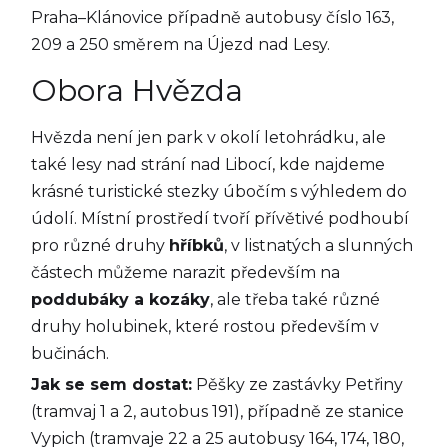
Praha–Klánovice případně autobusy číslo 163,
209 a 250 směrem na Újezd nad Lesy.
Obora Hvězda
Hvězda není jen park v okolí letohrádku, ale
také lesy nad strání nad Libocí, kde najdeme
krásné turistické stezky úbočím s výhledem do
údolí. Místní prostředí tvoří přívětivé podhoubí
pro různé druhy
hříbků
, v listnatých a slunných
částech můžeme narazit především na
poddubáky a kozáky
, ale třeba také různé
druhy holubinek, které rostou především v
bučinách.
Jak se sem dostat:
Pěšky ze zastávky Petřiny
(tramvaj 1 a 2, autobus 191), případně ze stanice
Vypich (tramvaje 22 a 25 autobusy 164, 174, 180,