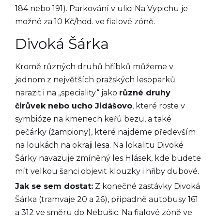
184 nebo 191). Parkování v ulici Na Vypichu je
možné za 10 Kč/hod. ve fialové zóně.
Divoká Šárka
Kromě různých druhů hříbků můžeme v
jednom z největších pražských lesoparků
narazit i na „speciality“ jako
různé druhy
čirůvek nebo ucho Jidášovo
, které roste v
symbióze na kmenech keřů bezu, a také
pečárky (žampiony), které najdeme především
na loukách na okraji lesa. Na lokalitu Divoké
Šárky navazuje zmíněný les Hlásek, kde budete
mít velkou šanci objevit klouzky i hřiby dubové.
Jak se sem dostat:
Z konečné zastávky Divoká
Šárka (tramvaje 20 a 26), případně autobusy 161
a 312 ve směru do Nebušic. Na fialové zóně ve