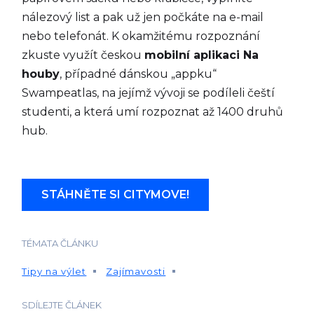
nálezový list a pak už jen počkáte na e-mail
nebo telefonát. K okamžitému rozpoznání
zkuste využít českou
mobilní aplikaci Na
houby
, případné dánskou „appku“
Swampeatlas, na jejímž vývoji se podíleli čeští
studenti, a která umí rozpoznat až 1400 druhů
hub.
STÁHNĚTE SI CITYMOVE!
TÉMATA ČLÁNKU
Tipy na výlet
Zajímavosti
SDÍLEJTE ČLÁNEK