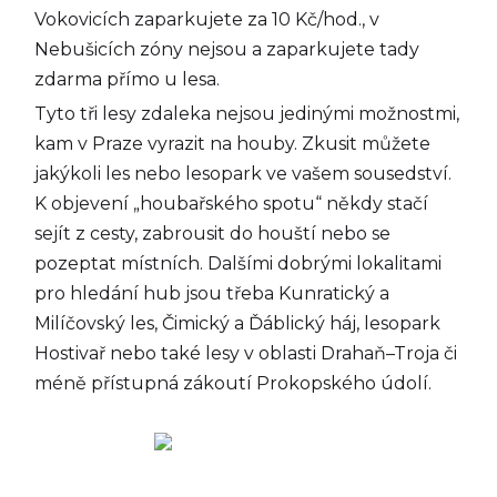
Vokovicích zaparkujete za 10 Kč/hod., v
Nebušicích zóny nejsou a zaparkujete tady
zdarma přímo u lesa.
Tyto tři lesy zdaleka nejsou jedinými možnostmi,
kam v Praze vyrazit na houby. Zkusit můžete
jakýkoli les nebo lesopark ve vašem sousedství.
K objevení „houbařského spotu“ někdy stačí
sejít z cesty, zabrousit do houští nebo se
pozeptat místních. Dalšími dobrými lokalitami
pro hledání hub jsou třeba Kunratický a
Milíčovský les, Čimický a Ďáblický háj, lesopark
Hostivař nebo také lesy v oblasti Drahaň–Troja či
méně přístupná zákoutí Prokopského údolí.