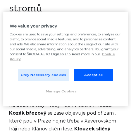
stromů
We value your privacy
Mimo jiné i poměrně pestré vegetaci našeho
hlavního města najdeme na území Prahy téměř
Cookies are used to save your settings and preferences, to analyze our
traffic, to provide social media features, and to personalize content
všechny druhy hub. Pokud preferujete
and ads. We also share information about the usage of our site with
our social media, advertising, and analytics partners. You grant your
konkrétní druh, řiďte se podle druhů stromů,
consent to ŠKODA AUTO DigiLab s.r.o. Read more in our
Cookie
které v daném parku či lese rostou. „Klasický“
Policy
hřib smrkový
najdeme převážně ve smrkovém
mlází, ale i pod vzrostlými smrky. Ty v Praze
Only Necessary cookies
Accept all
najdeme třeba v Kunratickém či Klánovickém
lese nebo v Modřanské rokli. Častěji v Praze
Manage Cookies
narazíme na
hřib dubový
, který je přímo vázán
na dubové lesy – tedy např. v oboře Hvězda.
Kozák březový
se zase objevuje pod břízami,
které jsou v Praze hojné třeba v Xaverovském
háji nebo Klánovickém lese.
Klouzek sličný