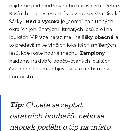
najdeme pod modříny nebo borovicemi (třeba v
Košířích nebo v lesu Hlásek v sousedství Divoké
Šárky).
Bedla vysoká
je „doma“ na slunných
okrajích jehličnatých i listnatých lesů, ale i na
loukách. V Praze narazíme i na
lišky obecné
, a
to především ve vlhčích lokalitách smíšených
lesů, kde roste hodně mechu.
Žampiony
najdeme na dobře opečovávaných loukách,
často pod lesem – objevit se ale mohou i na
kompostu.
Tip:
Chcete se zeptat
ostatních houbařů, nebo se
naopak podělit o tip na místo,