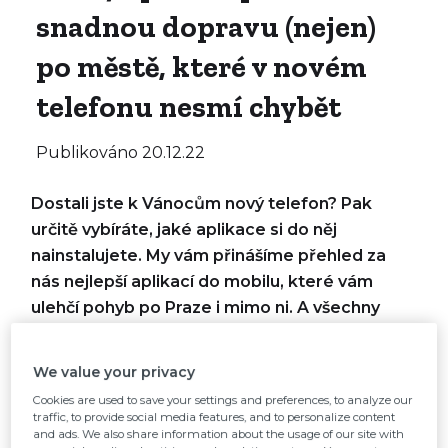
snadnou dopravu (nejen)
po městě, které v novém
telefonu nesmí chybět
Publikováno
20.12.22
Dostali jste k Vánocům nový telefon? Pak
určitě vybíráte, jaké aplikace si do něj
nainstalujete. My vám přinášíme přehled za
nás nejlepší aplikací do mobilu, které vám
ulehčí pohyb po Praze i mimo ni. A všechny
jsou zdarma!
We value your privacy
Cookies are used to save your settings and preferences, to analyze our
traffic, to provide social media features, and to personalize content
Citymove
and ads. We also share information about the usage of our site with