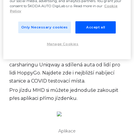
our social media, advertising, and analytics partners. You grant your
consent to ŠKODA AUTO DigiLab s.r.o. Read more in our
Cookie
Policy
Multimodální aplikace s několika způsoby
dopravy po Praze. Můžete platit za parkovné na
Only Necessary cookies
Accept all
zónách placeného stání, vyhledat si nejrychlejší
cestu MHD, nejbližší elektrické skútry BeRider
Manage Cookies
nebo také kola od nextbike a Rekola. Aplikace
vás navede na nejbližší auto studentského
carsharingu Uniqway a sdílená auta od lidí pro
lidi HoppyGo. Najdete zde i nejbližší nabíjecí
stanice a COVID testovací místa.
Pro jízdu MHD si můžete jednoduše zakoupit
přes aplikaci přímo jízdenku.
Aplikace