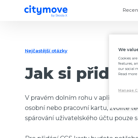
Recen
We value
Nejčastější otázky
Cookies are 
features, a
Jak si přidat
our social 
Read more 
Manage C
V pravém dolním rohu v aplikaci klik
osobní nebo pracovní kartu, zvolíte
spárování uživatelského účtu pouze s