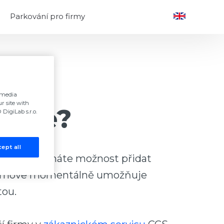
Parkování pro firmy
l media
r site with
ikace?
DigiLab s.r.o.
ept all
etody”. Zde máte možnost přidat
 Citymove momentálně umožňuje
tou.