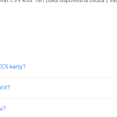
vat CVV kód. Ten získá odpovědná osoba z vaš
CCS karty?
it?‍
ou?