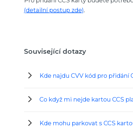
Pro přidání CCS karty budete potřebo
(detailní postup zde)
.
Související dotazy
Kde najdu CVV kód pro přidání 
Co když mi nejde kartou CCS plat
Kde mohu parkovat s CCS kart