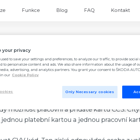
ze
Funkce
Blog
FAQ
Kontakt
 your privacy
used to save your settings and preferences, to analyze our traffic, to provide socia
nd to personalize content and ads. We also share information about the usage of ou
 CCS kartu do apl
media, advertising, and analytics partners. You grant your consent to ŠKODA AUTO 
in our
Cookie Policy
ookies
Only Necessary cookies
Acc
něte na “Profil” a pak na položku “Platební m
 tedy možnost pracovní a přidáte kartu CCS.
 jednou platební kartou a jednou pracovní kar