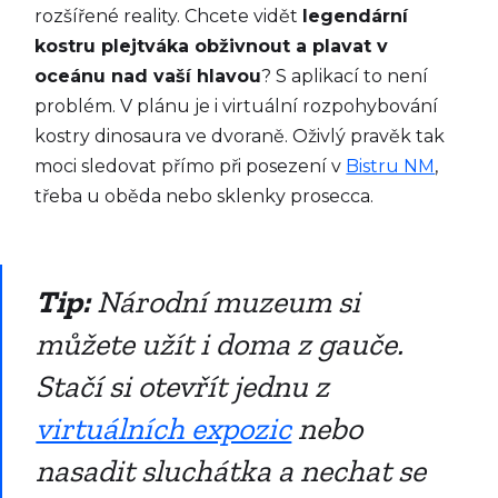
rozšířené reality. Chcete vidět
legendární
kostru plejtváka obživnout a plavat v
oceánu nad vaší hlavou
? S aplikací to není
problém. V plánu je i virtuální rozpohybování
kostry dinosaura ve dvoraně. Oživlý pravěk tak
moci sledovat přímo při posezení v
Bistru NM
,
třeba u oběda nebo sklenky prosecca.
Tip:
Národní muzeum si
můžete užít i doma z gauče.
Stačí si otevřít jednu z
virtuálních expozic
nebo
nasadit sluchátka a nechat se