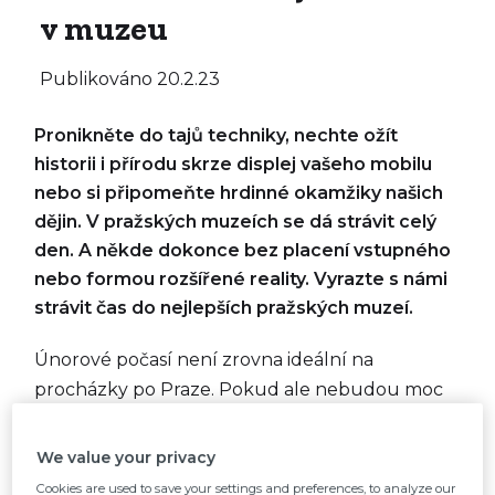
v muzeu
Publikováno
20.2.23
Pronikněte do tajů techniky, nechte ožít
historii i přírodu skrze displej vašeho mobilu
nebo si připomeňte hrdinné okamžiky našich
dějin. V pražských muzeích se dá strávit celý
den. A někde dokonce bez placení vstupného
nebo formou rozšířené reality. Vyrazte s námi
strávit čas do nejlepších pražských muzeí.
Únorové počasí není zrovna ideální na
procházky po Praze. Pokud ale nebudou moc
dlouhé a povedou za zajímavým cílem, je to už
jiná. Přinášíme tipy na muzea, která se nacházejí
We value your privacy
jen pár kroků od stanice MHD. Tak otevřete
Cookies are used to save your settings and preferences, to analyze our