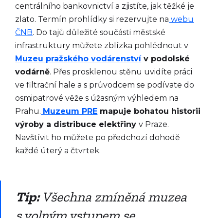
centrálního bankovnictví a zjistíte, jak těžké je
zlato. Termín prohlídky si rezervujte na
webu
ČNB
. Do tajů důležité součásti městské
infrastruktury můžete zblízka pohlédnout v
Muzeu pražského vodárenství
v podolské
vodárně
. Přes prosklenou stěnu uvidíte práci
ve filtrační hale a s průvodcem se podívate do
osmipatrové věže s úžasným výhledem na
Prahu.
Muzeum PRE
mapuje bohatou historii
výroby a distribuce elektřiny
v Praze.
Navštívit ho můžete po předchozí dohodě
každé úterý a čtvrtek.
Tip:
Všechna zmíněná muzea
s volným vstupem se