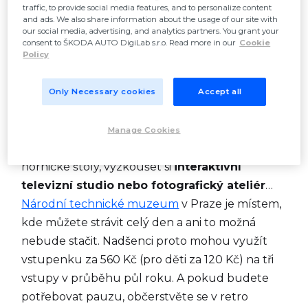
Citymove a najděte tu nejrychlejší cestu za
traffic, to provide social media features, and to personalize content
and ads. We also share information about the usage of our site with
historií (nejen) našeho města.
our social media, advertising, and analytics partners. You grant your
consent to ŠKODA AUTO DigiLab s.r.o. Read more in our
Cookie
Policy
To nejlepší z techniky
Only Necessary cookies
Accept all
Vznést se mezi letadla, levitující v prostoru obří
Manage Cookies
funkcionalistické haly, projít temnými zákoutími
hornické štoly, vyzkoušet si
interaktivní
televizní studio nebo fotografický ateliér
…
Národní technické muzeum
v Praze je místem,
kde můžete strávit celý den a ani to možná
nebude stačit. Nadšenci proto mohou využít
vstupenku za 560 Kč (pro děti za 120 Kč) na tři
vstupy v průběhu půl roku. A pokud budete
potřebovat pauzu, občerstvěte se v retro