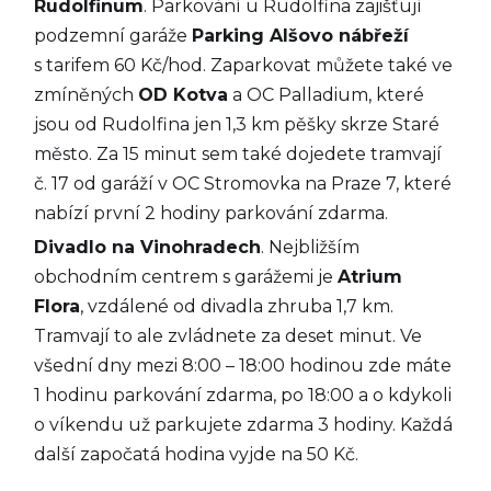
Rudolfinum
. Parkování u Rudolfina zajišťují
podzemní garáže
Parking Alšovo nábřeží
s tarifem 60 Kč/hod. Zaparkovat můžete také ve
zmíněných
OD Kotva
a OC Palladium, které
jsou od Rudolfina jen 1,3 km pěšky skrze Staré
město. Za 15 minut sem také dojedete tramvají
č. 17 od garáží v OC Stromovka na Praze 7, které
nabízí první 2 hodiny parkování zdarma.
Divadlo na Vinohradech
. Nejbližším
obchodním centrem s garážemi je
Atrium
Flora
, vzdálené od divadla zhruba 1,7 km.
Tramvají to ale zvládnete za deset minut. Ve
všední dny mezi 8:00 – 18:00 hodinou zde máte
1 hodinu parkování zdarma, po 18:00 a o kdykoli
o víkendu už parkujete zdarma 3 hodiny. Každá
další započatá hodina vyjde na 50 Kč.