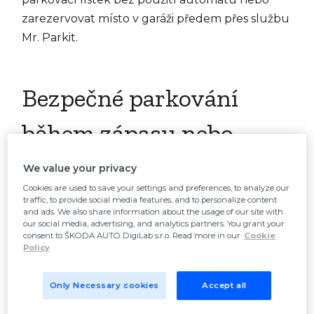
zarezervovat místo v garáži předem přes službu
Mr. Parkit.
Bezpečné parkování
během zápasu nebo
koncertu v Praze
We value your privacy
Cookies are used to save your settings and preferences, to analyze our
traffic, to provide social media features, and to personalize content
Generali Česká pojišťovna Aréna, Tipsport
and ads. We also share information about the usage of our site with
our social media, advertising, and analytics partners. You grant your
Arena
. Nejbližší parkování v OC od stadionů
consent to ŠKODA AUTO DigiLab s.r.o. Read more in our
Cookie
Policy
fotbalové i hokejové Sparty najdete v
Centru Stromovka
. První 2 hodiny (o víkendu
Only Necessary cookies
Accept all
a svátcích 3 hodiny) jsou zde zdarma, každá
další hodina stojí 50 Kč. Dejte si ale pozor –