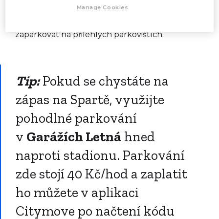
garáže zavírají ve 22:00. Pokud tedy plánujete
Manage Cookies
„přetáhnout“, bude jistější a pohodlnější
zaparkovat na přilehlých parkovištích.
Tip:
Pokud se chystáte na
zápas na Spartě, využijte
pohodlné parkování
v
Garážích Letná
hned
naproti stadionu. Parkování
zde stojí 40 Kč/hod a zaplatit
ho můžete v aplikaci
Citymove po načtení kódu