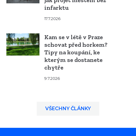
jak projet městem bez
infarktu
17.7.2026
Kam se v létě v Praze
schovat před horkem?
Tipy na koupání, ke
kterým se dostanete
chytře
9.7.2026
VŠECHNY ČLÁNKY