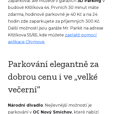
zaparkovat ale můžete v garážích
3D Parking
v
budově Křižíkova 44. Prvních 30 minut máte
zdarma, hodinové parkovné je 40 Kč a na 24
hodin zde zaparkujete za příjemných 300 Kč.
Další možností jsou garáže Mr. Parkit na adrese
Křižíkova 55/65, kde můžete
zaplatit pomocí
aplikace Citymove
.
Parkování elegantně za
dobrou cenu i ve „velké
večerní“
Národní divadlo
. Nejlevnější možností je
parkování v
OC Nový Smíchov
, které nabízí