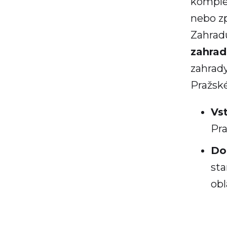
komple
nebo zp
Zahradu
zahra
zahrad
Pražské
Vs
Pra
Do
st
obl