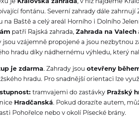
xu je
Královská zahrada
, v níž najdeme Krá
ívající fontánu. Severní zahrady dále zahrnují
 na Baště a celý areál Horního i Dolního Jele
dám
patří Rajská zahrada,
Zahrada na Valech
y jsou vzájemně propojené a jsou nezbytnou z
ho hradu díky nádhernému výhledu, který nab
tup je zdarma
. Zahrady jsou
otevřeny během
žského hradu. Pro snadnější orientaci lze využí
stupnost:
tramvajemi do zastávky
Pražský h
anice
Hradčanská
. Pokud dorazíte autem, mů
asti Pohořelce nebo v okolí Písecké brány.