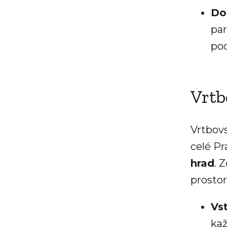
Do
par
po
Vrtb
Vrtbovs
celé Pr
hrad
. 
prostor
Vs
kaž