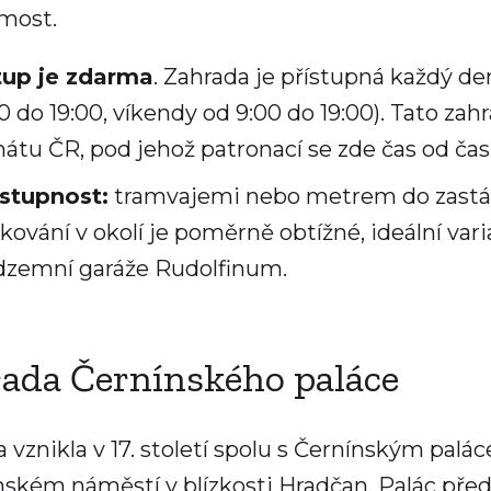
 most.
tup je zdarma
. Zahrada je přístupná každý d
0 do 19:00, víkendy od 9:00 do 19:00). Tato zah
átu ČR, pod jehož patronací se zde čas od čas
stupnost:
tramvajemi nebo metrem do zast
kování v okolí je poměrně obtížné, ideální var
dzemní garáže Rudolfinum.
ada Černínského paláce
 vznikla v 17. století spolu s Černínským palá
nském náměstí v blízkosti Hradčan. Palác př