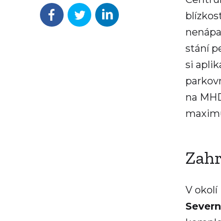
blízkos
nenápa
stání p
si apli
parkovn
na MHD.
maximu
Zahr
V okolí
Severn