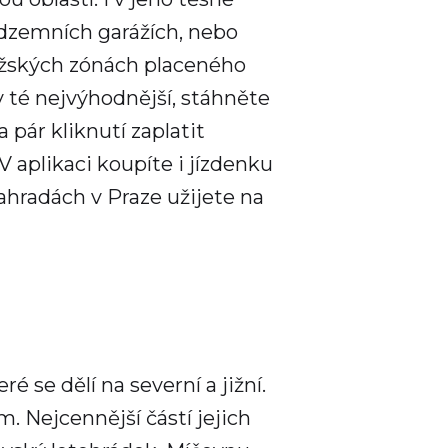
odzemních garážích, nebo
ažských zónách placeného
v té nejvýhodnější, stáhněte
 pár kliknutí zaplatit
V aplikaci koupíte i jízdenku
hradách v Praze užijete na
é se dělí na severní a jižní.
. Nejcennější částí jejich