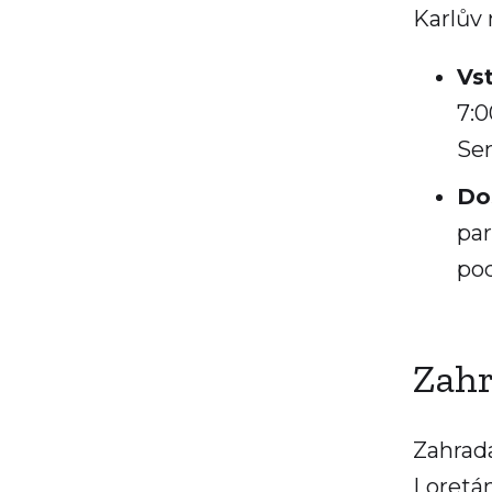
Karlův
Vs
7:0
Sen
Do
par
po
Zahr
Zahrada
Loretá