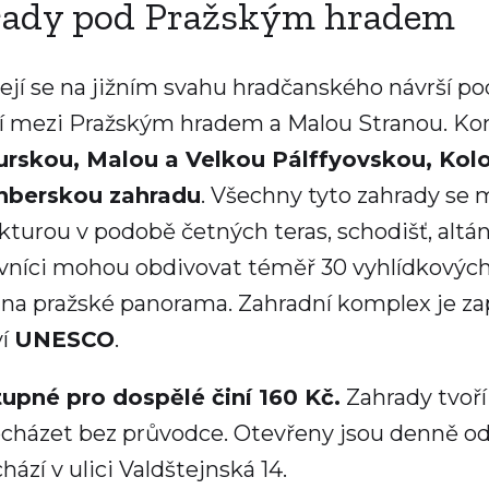
rady pod Pražským hradem
ejí se na jižním svahu hradčanského návrší p
cí mezi Pražským hradem a Malou Stranou. Ko
rskou, Malou a Velkou Pálffyovskou, Kol
nberskou zahradu
. Všechny tyto zahrady se
kturou v podobě četných teras, schodišť, altá
vníci mohou obdivovat téměř 30 vyhlídkových 
 na pražské panorama. Zahradní komplex je 
ví
UNESCO
.
tupné pro dospělé činí 160 Kč.
Zahrady tvoří 
cházet bez průvodce. Otevřeny jsou denně od 
hází v ulici Valdštejnská 14.