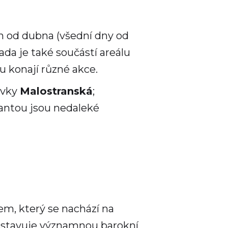
en od dubna (všední dny od
rada je také součástí areálu
u konají různé akce.
ávky
Malostranská
;
iantou jsou nedaleké
cem, který se nachází na
edstavuje významnou barokní