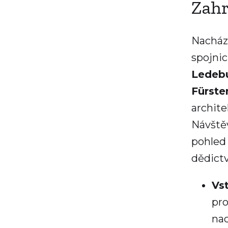
Zah
Nacház
spojni
Ledebu
Fürste
archite
Návště
pohled
dědict
Vs
pro
nac