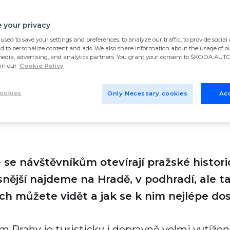
k se k nim
 your privacy
used to save your settings and preferences, to analyze our traffic, to provide socia
nd to personalize content and ads. We also share information about the usage of ou
media, advertising, and analytics partners. You grant your consent to ŠKODA AUTO 
in our
Cookie Policy
ookies
Only Necessary cookies
Acc
e se návštěvníkům otevírají pražské histor
snější najdeme na Hradě, v podhradí, ale ta
ich můžete vidět a jak se k nim nejlépe dos
 Prahy je turisticky i dopravně velmi vytíženo