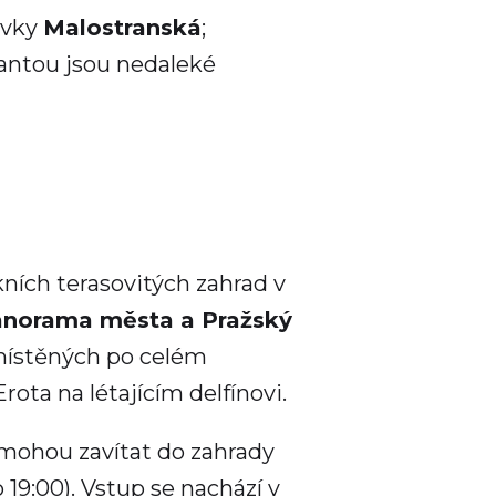
ávky
Malostranská
;
iantou jsou nedaleké
ních terasovitých zahrad v
panorama města a Pražský
zmístěných po celém
rota na létajícím delfínovi.
mohou zavítat do zahrady
 19:00). Vstup se nachází v