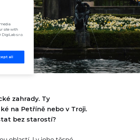
l media
r site with
DigiLab s.r.o.
ept all
ické zahrady. Ty
ké na Petříně nebo v Troji.
tat bez starostí?
u oblastí. I v jeho těsné