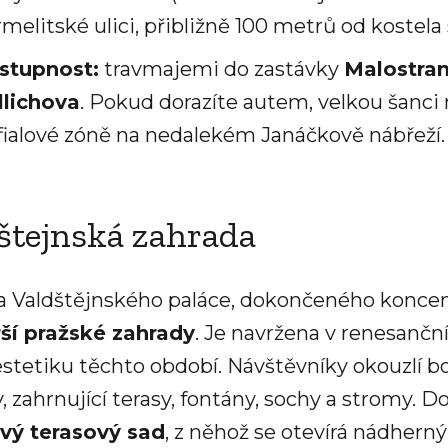
melitské ulici, přibližně 100 metrů od kostela 
stupnost:
travmajemi do zastávky
Malostra
llichova
. Pokud dorazíte autem, velkou šanci
fialové zóně na nedalekém Janáčkově nábřeží.
štejnská zahrada
 Valdštějnského paláce, dokončeného koncem 1
rší pražské zahrady
. Je navržena v renesanč
estetiku těchto období. Návštěvníky okouzlí b
, zahrnující terasy, fontány, sochy a stromy.
vý terasový sad
, z něhož se otevírá nádhern