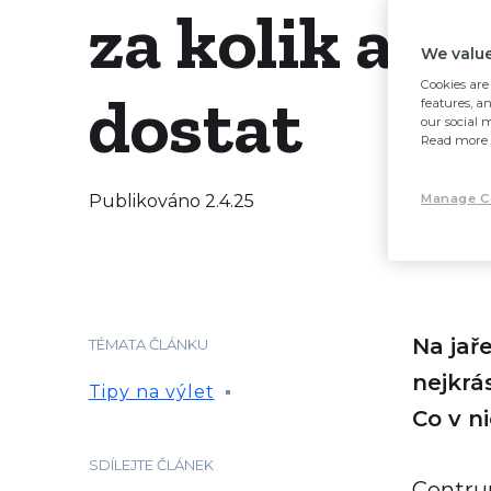
za kolik a ja
We value
Cookies are 
dostat
features, a
our social 
Read more 
Publikováno
2.4.25
Manage C
Na jař
TÉMATA ČLÁNKU
nejkrá
Tipy na výlet
Co v n
SDÍLEJTE ČLÁNEK
Centrum