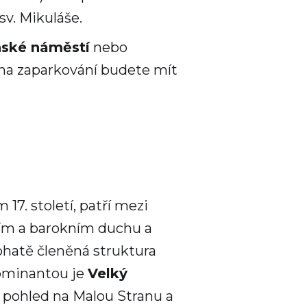
sv. Mikuláše.
nské náměstí
nebo
 na zaparkování budete mít
7. století, patří mezi
ním a barokním duchu a
ohatě členěná struktura
 Dominantou je
Velký
ý pohled na Malou Stranu a