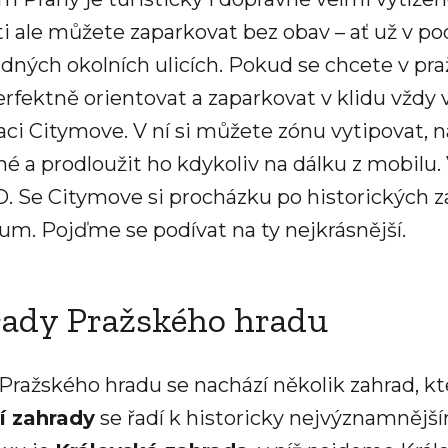
ti ale můžete zaparkovat bez obav – ať už v p
dných okolních ulicích. Pokud se chcete v pr
erfektně orientovat a zaparkovat v klidu vždy 
kaci Citymove. V ní si můžete zónu vytipovat, na
é a prodloužit ho kdykoliv na dálku z mobilu. 
 Se Citymove si procházku po historických za
m. Pojďme se podívat na ty nejkrásnější.
ady Pražského hradu
 Pražského hradu se nachází několik zahrad, kter
í zahrady
se řadí k historicky nejvýznamnějším