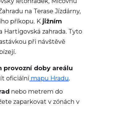
lovský letohrádek, Míčovnu
 Zahradu na Terase Jízdárny,
ního příkopu. K
jižním
a Hartigovská zahrada. Tyto
astávkou při návštěvě
ízejí.
 provozní doby areálu
t oficiální
mapu Hradu
.
rad
nebo metrem do
žete zaparkovat v zónách v