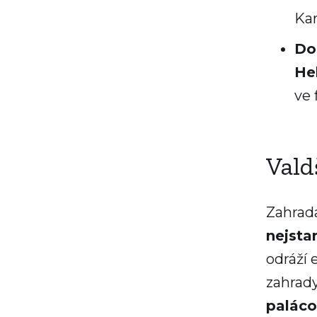
Kar
Do
He
ve 
Vald
Zahrada
nejsta
odráží 
zahrady
paláco