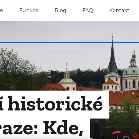
e
Funkce
Blog
FAQ
Kontakt
 historické
aze: Kde,