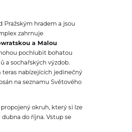
od Pražským hradem a jsou
mplex zahrnuje
owratskou a Malou
 mohou pochlubit bohatou
nů a sochařských výzdob.
teras nabízejících jedinečný
zapsán na seznamu Světového
propojený okruh, který si lze
dubna do října. Vstup se