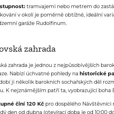
stupnost:
tramvajemi nebo metrem do zast
kování v okolí je poměrně obtížné, ideální var
dzemní garáže Rudolfinum.
ovská zahrada
ká zahrada je jednou z nejpůsobivějších barok
aze. Nabízí úchvatné pohledy na
historické 
Zdobí ji několik barokních sochařských děl ro
u. K nejznámějším patří ta, vyobrazující boha E
tupné činí 120 Kč
pro dospělého Návštěvníci 
dý den od dubna (otevírací doba je od 10:00 do