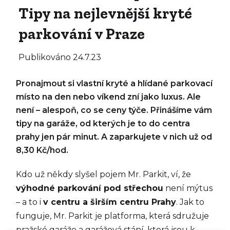
Tipy na nejlevnější kryté
parkování v Praze
Publikováno
24.7.23
Pronajmout si vlastní kryté a hlídané parkovací
místo na den nebo víkend zní jako luxus. Ale
není – alespoň, co se ceny týče. Přinášíme vám
tipy na garáže, od kterých je to do centra
prahy jen pár minut. A zaparkujete v nich už od
8,30 Kč/hod.
Kdo už někdy slyšel pojem Mr. Parkit, ví, že
výhodné parkování pod střechou
není mýtus
– a to i
v centru a širším centru Prahy
. Jak to
funguje, Mr. Parkit je platforma, která sdružuje
pražské garáže a garážová stání, která jsou k