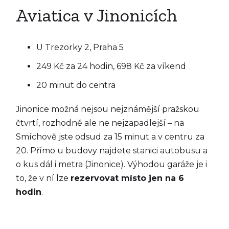
Aviatica v Jinonicích
U Trezorky 2, Praha 5
249 Kč za 24 hodin, 698 Kč za víkend
20 minut do centra
Jinonice možná nejsou nejznámější pražskou
čtvrtí, rozhodně ale ne nejzapadlejší – na
Smíchově jste odsud za 15 minut a v centru za
20. Přímo u budovy najdete stanici autobusu a
o kus dál i metra (Jinonice). Výhodou garáže je i
to, že v ní lze
rezervovat místo jen na 6
hodin
.