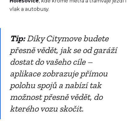
Holešovice
, kde kromě metra a tramvaje jezdí i
vlak a autobusy.
Tip:
Díky Citymove budete
přesně vědět, jak se od garáží
dostat do vašeho cíle –
aplikace zobrazuje přímou
polohu spojů a nabízí tak
možnost přesně vědět, do
kterého vozu skočit.