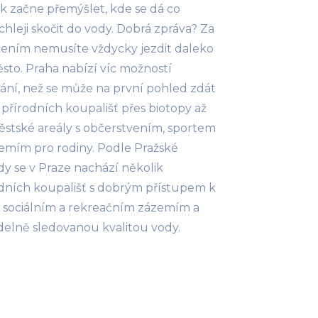
k začne přemýšlet, kde se dá co
chleji skočit do vody. Dobrá zpráva? Za
žením nemusíte vždycky jezdit daleko
sto. Praha nabízí víc možností
ní, než se může na první pohled zdát
přírodních koupališť přes biotopy až
stské areály s občerstvením, sportem
emím pro rodiny. Podle Pražské
dy se v Praze nachází několik
dních koupališť s dobrým přístupem k
 sociálním a rekreačním zázemím a
delně sledovanou kvalitou vody.