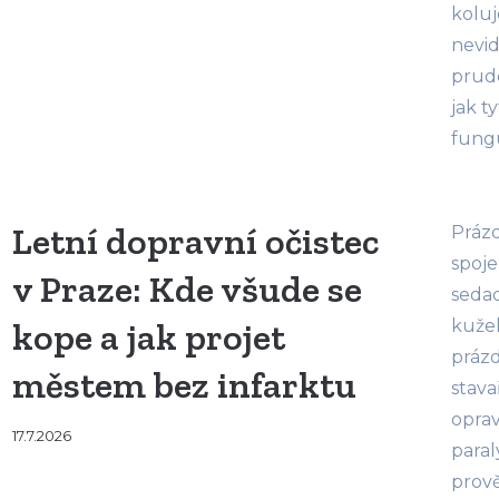
koluj
nevid
prudc
jak t
fung
Letní dopravní očistec
Prázd
spoje
v Praze: Kde všude se
seda
kope a jak projet
kužel
práz
městem bez infarktu
stava
oprav
17.7.2026
paral
prově