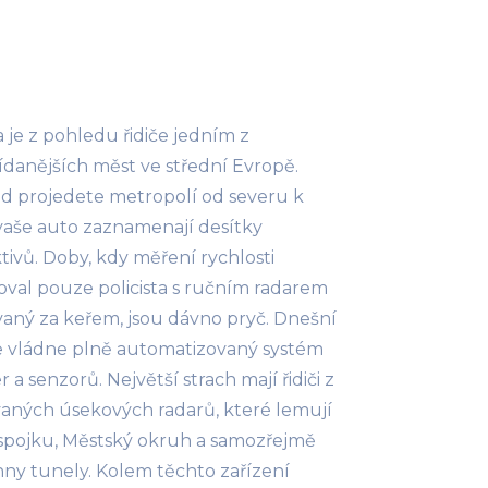
 je z pohledu řidiče jedním z
ídanějších měst ve střední Evropě.
d projedete metropolí od severu k
 vaše auto zaznamenají desítky
tivů. Doby, kdy měření rychlosti
ťoval pouze policista s ručním radarem
aný za keřem, jsou dávno pryč. Dnešní
e vládne plně automatizovaný systém
 a senzorů. Největší strach mají řidiči z
aných úsekových radarů, které lemují
 spojku, Městský okruh a samozřejmě
ny tunely. Kolem těchto zařízení