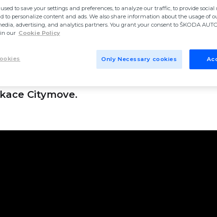
used to save your settings and preferences, to analyze our traffic, to provide socia
nd to personalize content and ads. We also share information about the usage of ou
media, advertising, and analytics partners. You grant your consent to ŠKODA AUTO 
in our
Cookie Policy
ookies
Only Necessary cookies
Acc
o článku najdete jednoduchý návod na přid
ikace Citymove.