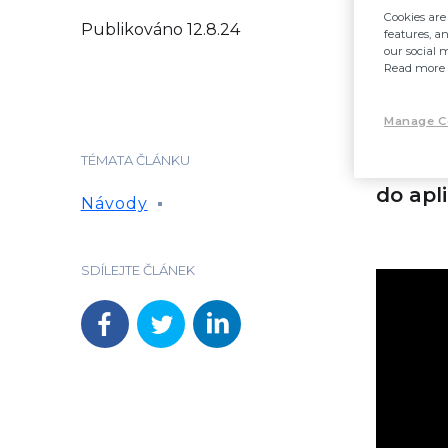
Cookies are 
Publikováno
12.8.24
features, a
our social 
Read more 
Manage C
V tomt
TÉMATA ČLÁNKU
do apl
Návody
SDÍLEJTE ČLÁNEK