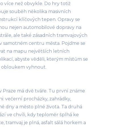
o více než obvykle. Do hry totiž
puje souběh několika masivních
strukcí klíčových tepen. Opravy se
nou nejen automobilové dopravy na
trále, ale také zásadních tramvajových
 v samotném centru města. Pojďme se
at na mapu největších letních
ikací, abyste věděli, kterým místům se
ji obloukem vyhnout.
v Praze má dvě tváře. Tu první známe
ni: večerní procházky, zahrádky,
é dny a město plné života. Ta druhá
ází ve chvíli, kdy teploměr šplhá ke
tce, tramvaj je plná, asfalt sálá horkem a