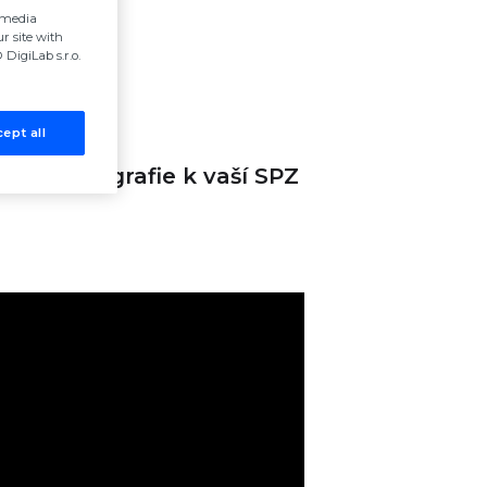
l media
r site with
DigiLab s.r.o.
ept all
ání fotografie k vaší SPZ