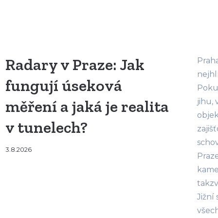
Radary v Praze: Jak
Praha
nejhl
fungují úseková
Poku
měření a jaká je realita
jihu,
objek
v tunelech?
zajiš
schov
3.8.2026
Praz
kamer
takzv
Jižní
všech