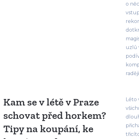
o něc
vstu
rekon
dotk
magis
uzlů
podív
kompl
radě
Kam se v létě v Praze
Léto 
všich
schovat před horkem?
dlouh
Tipy na koupání, ke
přich
třicí