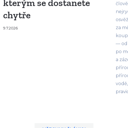
kterým se dostanete
člově
nejry
chytře
osvě
za mě
9.7.2026
koupá
— od 
po mě
a záz
příro
příro
vodě,
pravi