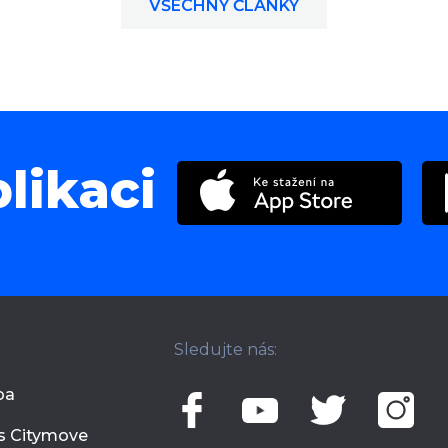
VŠECHNY ČLÁNKY
likaci
Sledujte nás:
ba
 s Citymove