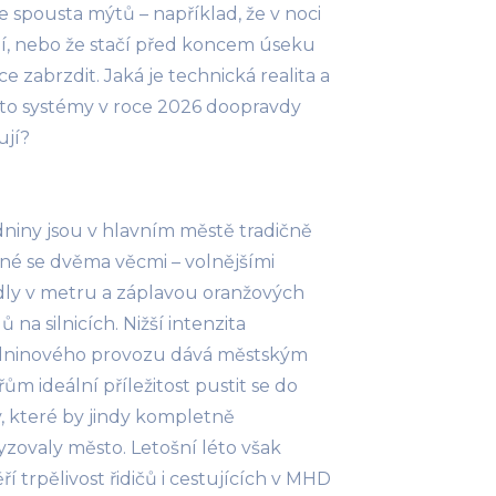
e spousta mýtů – například, že v noci
í, nebo že stačí před koncem úseku
e zabrzdit. Jaká je technická realita a
yto systémy v roce 2026 doopravdy
ují?
niny jsou v hlavním městě tradičně
né se dvěma věcmi – volnějšími
dly v metru a záplavou oranžových
ů na silnicích. Nižší intenzita
dninového provozu dává městským
řům ideální příležitost pustit se do
, které by jindy kompletně
yzovaly město. Letošní léto však
ří trpělivost řidičů i cestujících v MHD