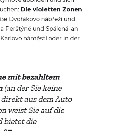
suchen:
Die violetten Zonen
raße Dvořákovo nábřeží und
a Perštýně und Spálená, an
Karlovo náměstí oder in der
ne
mit bezahltem
en
(an der Sie keine
 direkt aus dem Auto
n weist Sie auf die
 bietet die