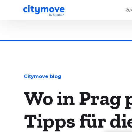
Re
Citymove blog
​​Wo in Prag
Tipps für di