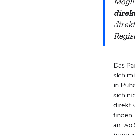
Mögli
direk
direkt
Regis
Das Pa
sich mi
in Ruh
sich n
direkt
finden,
an, wo