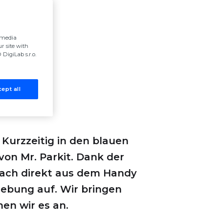
l media
r site with
DigiLab s.r.o.
ept all
Kurzzeitig in den blauen
von Mr. Parkit. Dank der
nfach direkt aus dem Handy
gebung auf. Wir bringen
en wir es an.