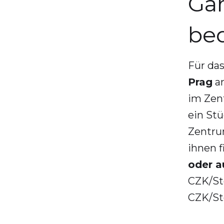
Ga
be
Für da
Prag
am
im Zen
ein St
Zentru
ihnen f
oder a
CZK/St
CZK/Std