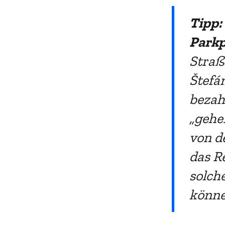
Tipp:
Parkp
Straß
Štefá
bezah
„gehe
von d
das R
solch
könne