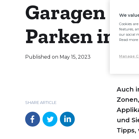
Garagen un
We value
Cookies are 
Parken in d
features, a
our social 
Read more 
Published on
May 15, 2023
Manage C
Auch i
Zonen,
SHARE ARTICLE
Applik
und Si
Tipps,