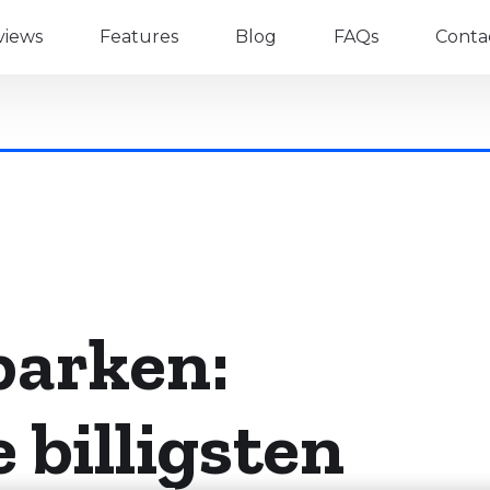
views
Features
Blog
FAQs
Conta
 parken:
e billigsten