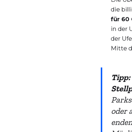
die bil
für 60
in der
der Ufe
Mitte 
Tipp:
Stell
Parks
oder a
enden