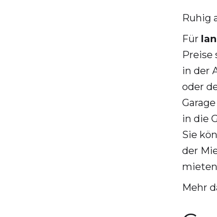
Ruhig a
Für
la
Preise 
in der 
oder de
Garage
in die 
Sie kön
der Mi
mieten
Mehr da