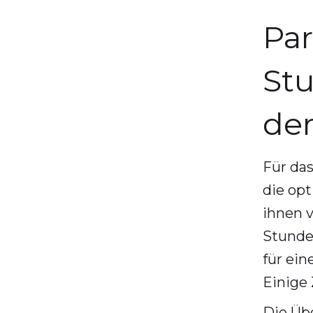
Par
Stu
der
Für da
die opt
ihnen v
Stunde
für ei
Einige
Die Übe