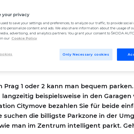
d das
 your privacy
used to save your settings and preferences, to analyze our traffic, to provide socia
en Zonen
nd to personalize content and ads. We also share information about the usage of ou
media, advertising, and analytics partners. You grant your consent to ŠKODA AUTO 
in our
Cookie Policy
ookies
Only Necessary cookies
Acc
n Prag 1 oder 2 kann man bequem parken. 
 langzeitig beispielsweise in den Garagen 
ation Citymove bezahlen Sie für beide ei
e suchen die billigste Parkzone in der Um
 wie man im Zentrum intelligent parkt. Geh