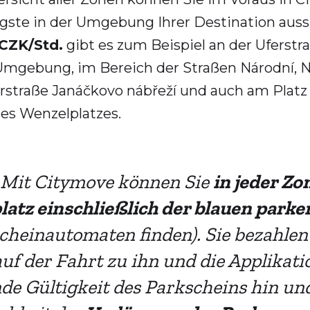
ligste in der Umgebung Ihrer Destination aus
 CZK/Std.
gibt es zum Beispiel an der Uferst
 Umgebung, im Bereich der Straßen Národní, N
rstraße Janáčkovo nábřeží und auch am Platz 
des Wenzelplatzes.
Mit Citymove können Sie
in jeder Zo
platz einschließlich der blauen park
cheinautomaten finden). Sie bezahlen
uf der Fahrt zu ihn und die Applikatio
de Gültigkeit des Parkscheins hin und